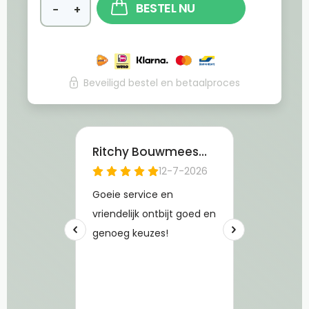
BESTEL NU
−
+
Beveiligd bestel en betaalproces