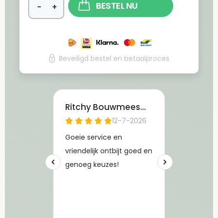
BESTEL NU
−
+
Beveiligd bestel en betaalproces