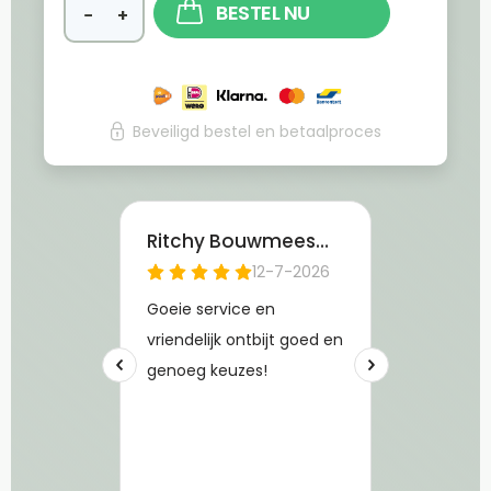
BESTEL NU
−
+
Beveiligd bestel en betaalproces