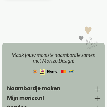
Maak jouw mooiste naambordje samen
met Morizo Design!
Naambordje maken
Mijn morizo.nl