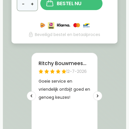
BESTEL NU
−
+
Beveiligd bestel en betaalproces