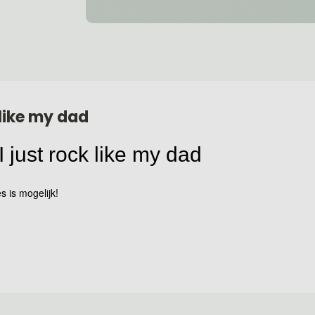
t like my dad
I just rock like my dad
s is mogelijk!