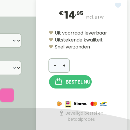
14
€
,95
Incl. BTW
Uit voorraad leverbaar
Uitstekende kwaliteit
Snel verzonden
−
+
BESTEL NU
Beveiligd bestel en
betaalproces