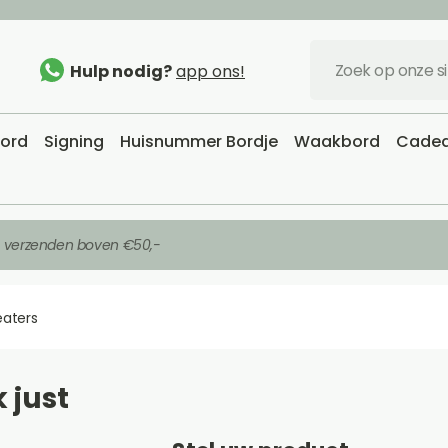
Hulp nodig?
app ons!
bord
Signing
Huisnummer Bordje
Waakbord
Cadea
s verzenden boven €50,-
eaters
k just