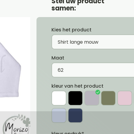
Stel uw product
samen:
Kies het product
Maat
kleur van het product
kleur opdruk*