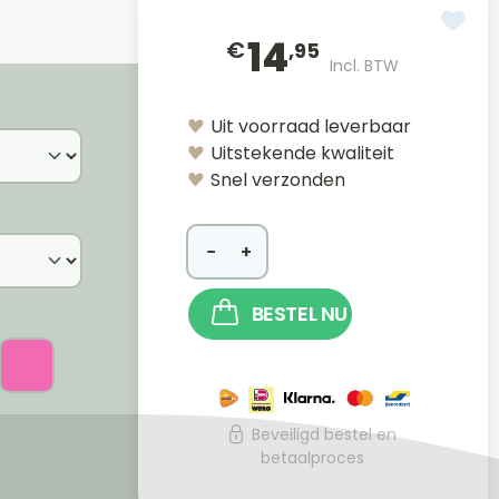
14
€
,95
Incl. BTW
Uit voorraad leverbaar
Uitstekende kwaliteit
Snel verzonden
−
+
BESTEL NU
Beveiligd bestel en
betaalproces