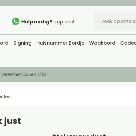
Hulp nodig?
app ons!
bord
Signing
Huisnummer Bordje
Waakbord
Cadea
s verzenden boven €50,-
eaters
k just