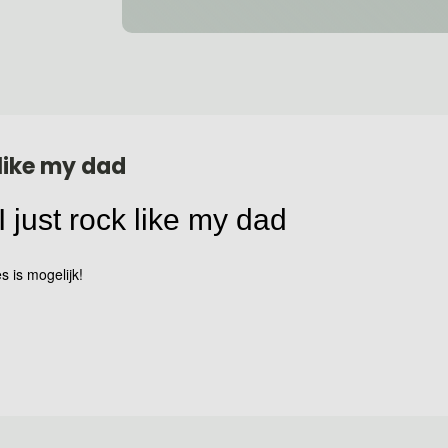
t like my dad
I just rock like my dad
s is mogelijk!