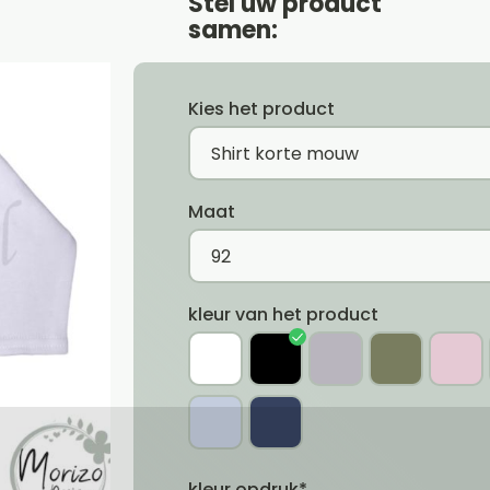
Stel uw product
samen:
Kies het product
Maat
kleur van het product
kleur opdruk*