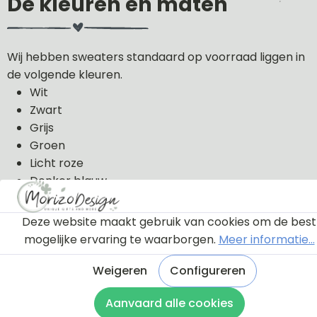
De kleuren en maten
Wij hebben sweaters standaard op voorraad liggen in
de volgende kleuren.
Wit
Zwart
Grijs
Groen
Licht roze
Donker blauw
De sweaters kunnen wij in de volgende maten uit
Deze website maakt gebruik van cookies om de best
voorraad leveren: 56, 62, 68, 74, 80, 86, 92, 98 en 104.
mogelijke ervaring te waarborgen.
Meer informatie...
De sweaters zijn van 100% katoen gemaakt.
Weigeren
Configureren
Aanvaard alle cookies