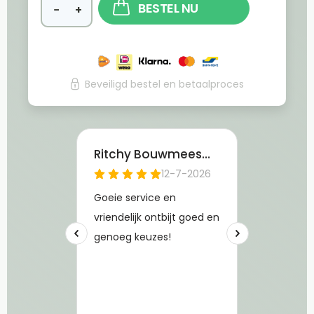
BESTEL NU
−
+
Beveiligd bestel en betaalproces