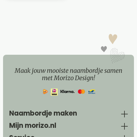
Maak jouw mooiste naambordje samen
met Morizo Design!
Naambordje maken
Mijn morizo.nl