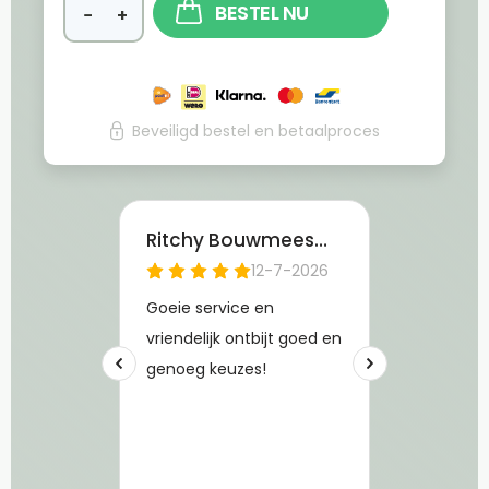
BESTEL NU
−
+
Beveiligd bestel en betaalproces