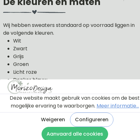
De kleuren en maten
Wij hebben sweaters standaard op voorraad liggen in
de volgende kleuren.
Wit
Zwart
Grijs
Groen
Licht roze
Donker blauw
De sweaters kunnen wij in de volgende maten uit
Deze website maakt gebruik van cookies om de best
voorraad leveren: 56, 62, 68, 74, 80, 86, 92, 98 en 104.
mogelijke ervaring te waarborgen.
Meer informatie...
De sweaters zijn van 100% katoen gemaakt.
Weigeren
Configureren
Aanvaard alle cookies