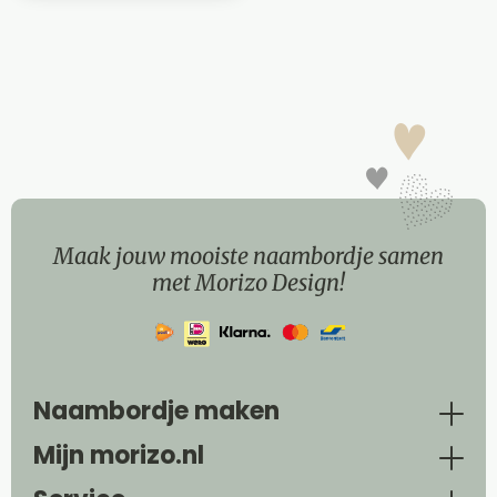
Maak jouw mooiste naambordje samen
met Morizo Design!
Naambordje maken
Mijn morizo.nl