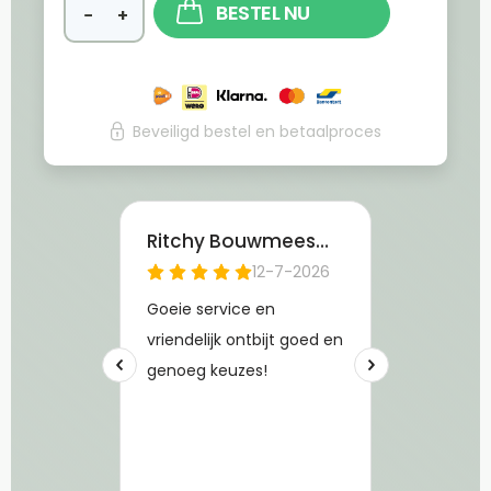
BESTEL NU
−
+
Beveiligd bestel en betaalproces