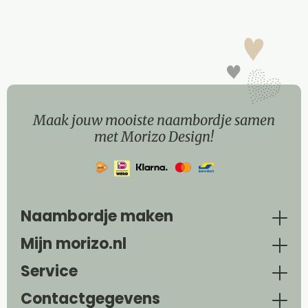
Maak jouw mooiste naambordje samen
met Morizo Design!
Naambordje maken
Mijn morizo.nl
Service
Contactgegevens