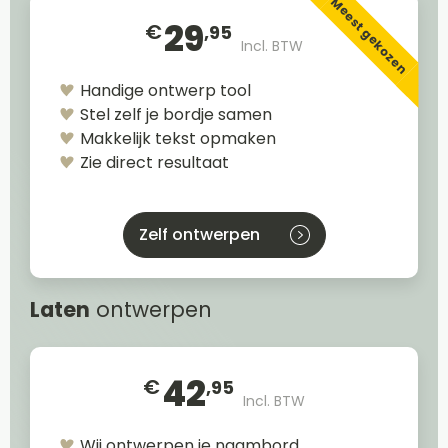
Meest gekozen
29
€
,95
Incl. BTW
Handige ontwerp tool
Stel zelf je bordje samen
Makkelijk tekst opmaken
Zie direct resultaat
Zelf ontwerpen
Laten
ontwerpen
42
€
,95
Incl. BTW
Wij ontwerpen je naambord