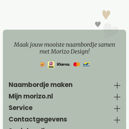
Maak jouw mooiste naambordje samen
met Morizo Design!
Naambordje maken
Mijn morizo.nl
Service
Contactgegevens