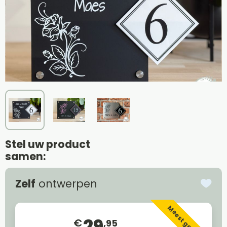
Stel uw product
samen:
Zelf
ontwerpen
Meest gekozen
29
€
,95