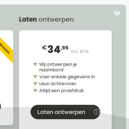
Laten
ontwerpen
gekozen
34
€
,95
Incl. BTW
Wij ontwerpen je
naambord
Voer enkele gegevens in
Leun achterover
Altijd een proefdruk
Laten ontwerpen