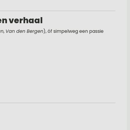
en verhaal
an
,
Van den Bergen
), óf simpelweg een passie