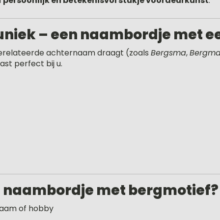
n
persoonlijk en betekenisvol stukje voordeurkunst
.
 uniek – een naambordje met e
erelateerde achternaam draagt (zoals
Bergsma
,
Bergm
st perfect bij u.
 naambordje met bergmotief?
ienaam of hobby