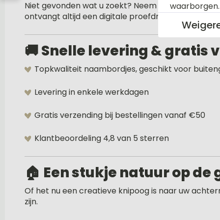
Niet gevonden wat u zoekt? Neem dan
contact
op 
waarborgen
ontvangt altijd een digitale proefdruk voor akkoord
Weiger
🚚
Snelle levering & gratis
Topkwaliteit naambordjes, geschikt voor buiten
Levering in enkele werkdagen
Gratis verzending bij bestellingen vanaf €50
Klantbeoordeling 4,8 van 5 sterren
🏠
Een stukje natuur op de 
Of het nu een creatieve knipoog is naar uw achtern
zijn.