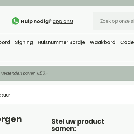
Hulp nodig?
app ons!
sbord
Signing
Huisnummer Bordje
Waakbord
Cadea
s verzenden boven €50,-
atuur
ergen
Stel uw product
samen: