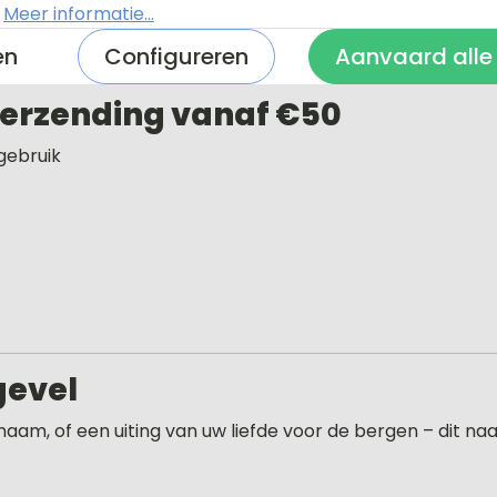
met onze klantenservice. Wij denken graag met u mee 
.
Meer informatie...
.
en
Configureren
Aanvaard alle
 verzending vanaf €50
gebruik
gevel
aam, of een uiting van uw liefde voor de bergen – dit na