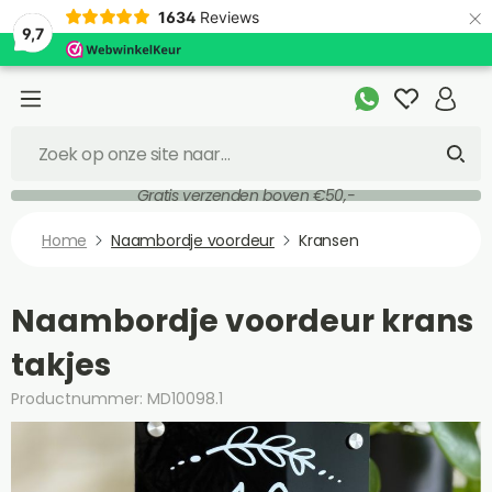
×
1634
Reviews
9,7
Gratis verzenden boven €50,-
Home
Naambordje voordeur
Kransen
Naambordje voordeur krans
takjes
Productnummer: MD10098.1