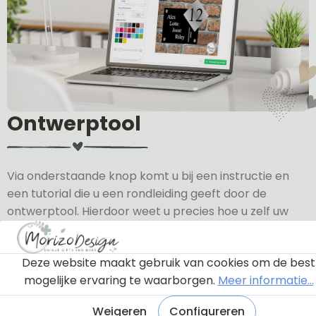
Ontwerptool
Via onderstaande knop komt u bij een instructie en
een tutorial die u een rondleiding geeft door de
ontwerptool. Hierdoor weet u precies hoe u zelf uw
naambordje helemaal kunt aanpassen en naar uw
eigen smaak kunt ontwerpen.
Deze website maakt gebruik van cookies om de best
mogelijke ervaring te waarborgen.
Meer informatie...
Bekijk de instructie
Weigeren
Configureren