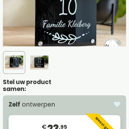
Stel uw product
samen:
Zelf
ontwerpen
Meest gekozen
23
€
,95