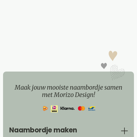
Maak jouw mooiste naambordje samen
met Morizo Design!
Naambordje maken