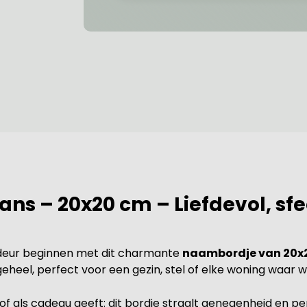
s
ns – 20x20 cm – Liefdevol, sf
 de deur beginnen met dit charmante
naambordje van 20x2
eheel, perfect voor een gezin, stel of elke woning waar 
 of als cadeau geeft: dit bordje straalt genegenheid en per