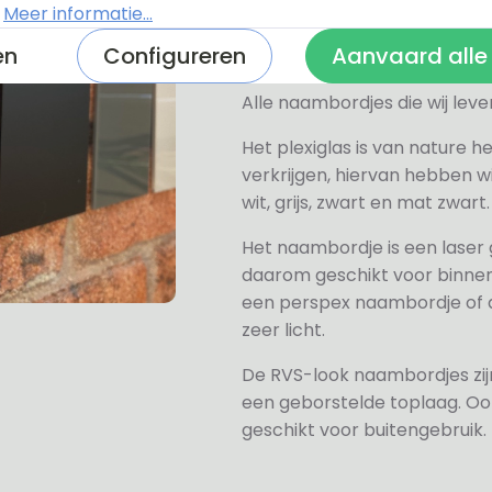
Materiaal 
.
Meer informatie...
en
Configureren
Aanvaard alle
Alle naambordjes die wij le
Het plexiglas is van nature h
verkrijgen, hiervan hebben wi
wit, grijs, zwart en mat zwart.
Het naambordje is een laser
daarom geschikt voor binne
een perspex naambordje of ac
zeer licht.
De RVS-look naambordjes zi
een geborstelde toplaag. Oo
geschikt voor buitengebruik.