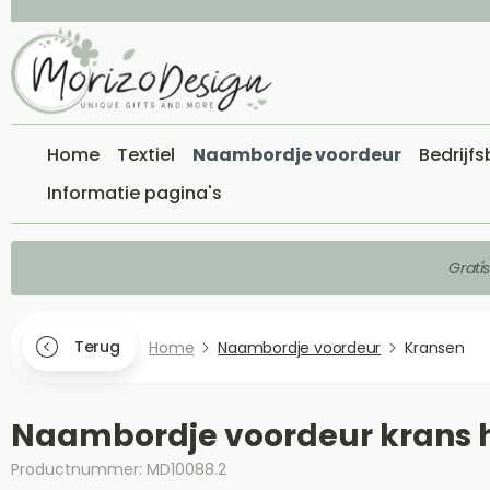
Home
Textiel
Naambordje voordeur
Bedrijf
Informatie pagina's
Grati
Terug
Home
Naambordje voordeur
Kransen
Naambordje voordeur krans h
Productnummer: MD10088.2