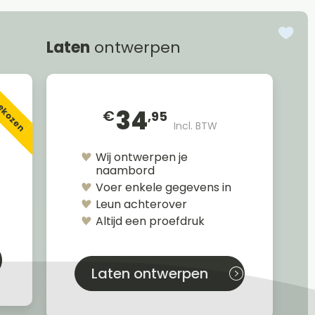
Laten
ontwerpen
gekozen
34
€
,95
Incl. BTW
Wij ontwerpen je
naambord
Voer enkele gegevens in
Leun achterover
Altijd een proefdruk
Laten ontwerpen