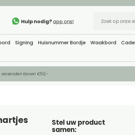
Hulp nodig?
app ons!
sbord
Signing
Huisnummer Bordje
Waakbord
Cadea
s verzenden boven €50,-
artjes
Stel uw product
samen: