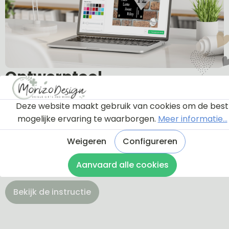
Ontwerptool
Deze website maakt gebruik van cookies om de best
Via onderstaande knop komt u bij een instructie en
mogelijke ervaring te waarborgen.
Meer informatie...
een tutorial die u een rondleiding geeft door de
ontwerptool. Hierdoor weet u precies hoe u zelf uw
Weigeren
Configureren
naambordje helemaal kunt aanpassen en naar uw
Aanvaard alle cookies
eigen smaak kunt ontwerpen.
Bekijk de instructie