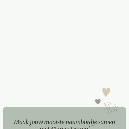
Maak jouw mooiste naambordje samen
met Morizo Design!