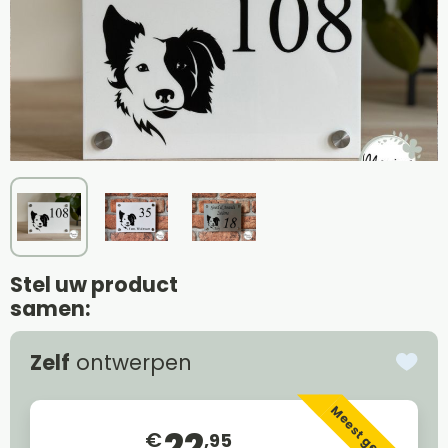
Stel uw product
samen:
Zelf
ontwerpen
Meest gekozen
22
€
,95