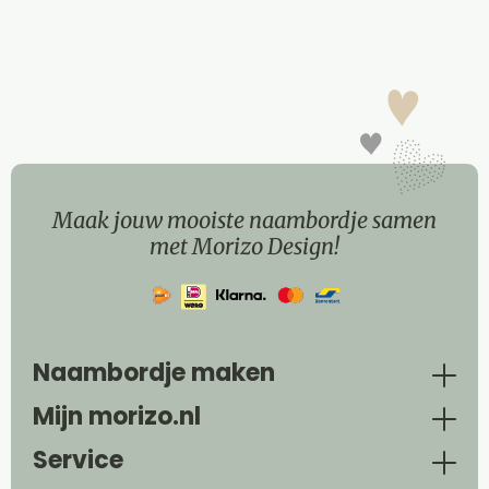
Maak jouw mooiste naambordje samen
met Morizo Design!
Naambordje maken
Mijn morizo.nl
Service