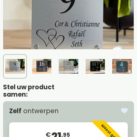
Stel uw product
samen:
Zelf
ontwerpen
Meest gekozen
21
€
,95