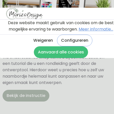
Deze website maakt gebruik van cookies om de best
mogelijke ervaring te waarborgen.
Meer informatie...
Ontwerptool
Weigeren
Configureren
Aanvaard alle cookies
Via onderstaande knop komt u bij een instructie en
een tutorial die u een rondleiding geeft door de
ontwerptool. Hierdoor weet u precies hoe u zelf uw
naambordje helemaal kunt aanpassen en naar uw
eigen smaak kunt ontwerpen.
Bekijk de instructie