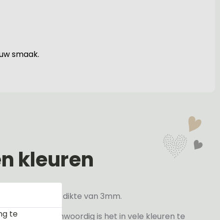
jouw smaak.
en kleuren
veren hebben een dikte van 3mm.
ng te
elder maar tegenwoordig is het in vele kleuren te