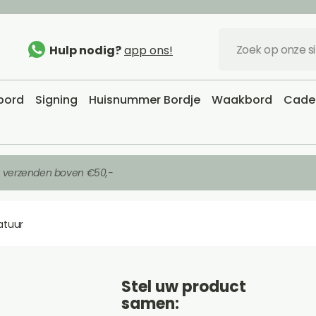
Hulp nodig?
app ons!
sbord
Signing
Huisnummer Bordje
Waakbord
Cadea
s verzenden boven €50,-
atuur
Stel uw product
samen: