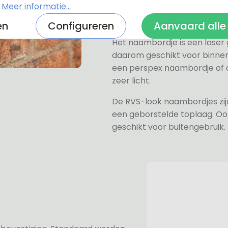
.
Meer informatie...
verkrijgen, hiervan hebben wi
wit, grijs, zwart en mat zwart.
en
Configureren
Aanvaard alle
Het naambordje is een laser
daarom geschikt voor binne
een perspex naambordje of ac
zeer licht.
De RVS-look naambordjes zi
een geborstelde toplaag. Oo
geschikt voor buitengebruik.