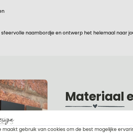
en
 dit sfeervolle naambordje en ontwerp het helemaal naar 
Materiaal 
Alle naambordjes die wij le
 maakt gebruik van cookies om de best mogelijke ervari
Het plexiglas is van nature h