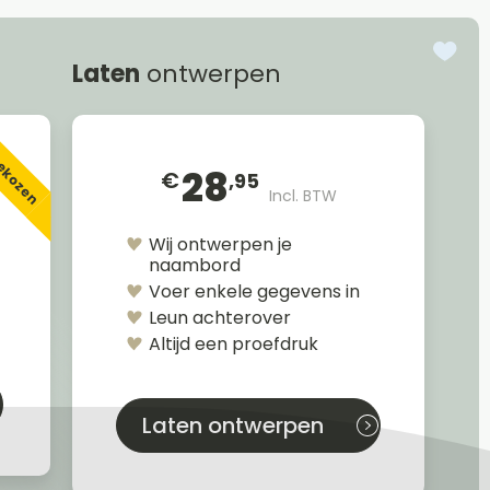
Laten
ontwerpen
gekozen
28
€
,95
Incl. BTW
Wij ontwerpen je
naambord
Voer enkele gegevens in
Leun achterover
Altijd een proefdruk
Laten ontwerpen