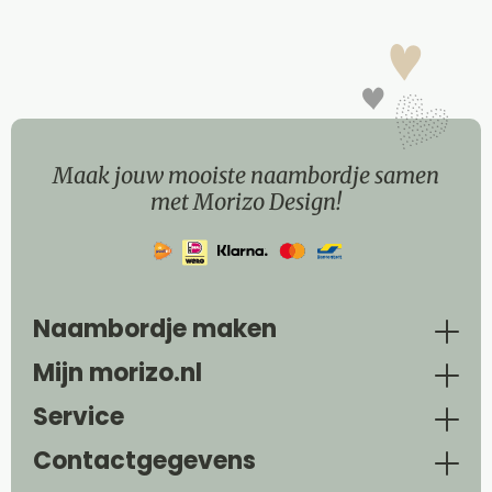
Maak jouw mooiste naambordje samen
met Morizo Design!
Naambordje maken
Mijn morizo.nl
Service
Contactgegevens