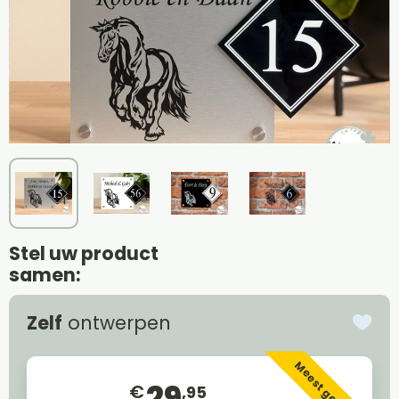
Stel uw product
samen:
Zelf
ontwerpen
Meest gekozen
29
€
,95