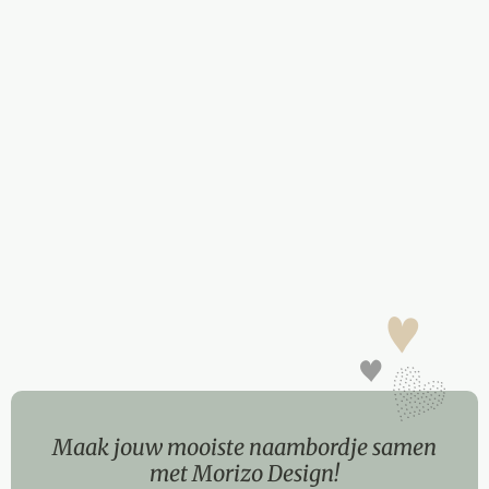
Maak jouw mooiste naambordje samen
met Morizo Design!