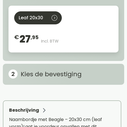
Leaf 20x30
27
€
,95
Incl. BTW
Kies de bevestiging
Beschrijving
Naambordje met Beagle – 20x30 cm (leaf
vorm)Laat je voordeur opvallen met dit