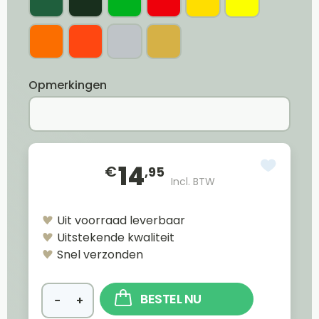
Opmerkingen
14
€
,95
Incl. BTW
Uit voorraad leverbaar
Uitstekende kwaliteit
Snel verzonden
BESTEL NU
−
+