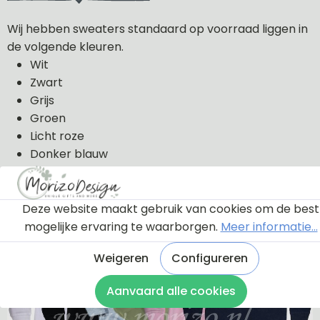
Wij hebben sweaters standaard op voorraad liggen in
de volgende kleuren.
Wit
Zwart
Grijs
Groen
Licht roze
Donker blauw
De sweaters kunnen wij in de volgende maten uit
voorraad leveren: 56, 62, 68, 74, 80, 86, 92, 98 en 104.
Deze website maakt gebruik van cookies om de best
mogelijke ervaring te waarborgen.
Meer informatie...
De sweaters zijn van 100% katoen gemaakt.
Weigeren
Configureren
Aanvaard alle cookies