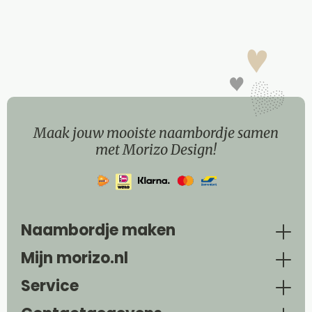
Maak jouw mooiste naambordje samen
met Morizo Design!
Naambordje maken
Mijn morizo.nl
Service