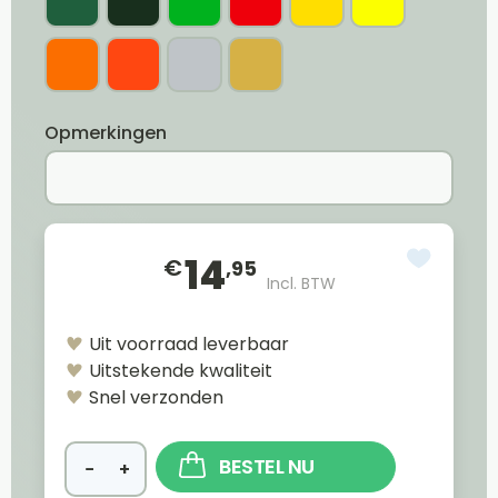
Opmerkingen
14
€
,95
Incl. BTW
Uit voorraad leverbaar
Uitstekende kwaliteit
Snel verzonden
BESTEL NU
−
+