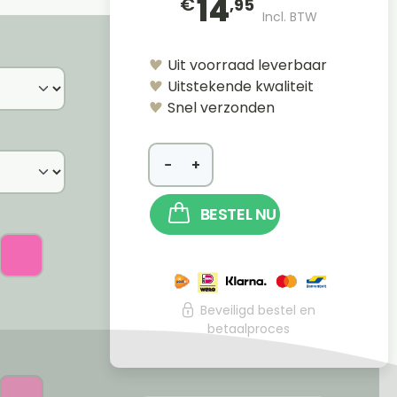
14
€
,95
Incl. BTW
Uit voorraad leverbaar
Uitstekende kwaliteit
Snel verzonden
−
+
BESTEL NU
Beveiligd bestel en
betaalproces