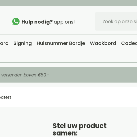
Hulp nodig?
app ons!
bord
Signing
Huisnummer Bordje
Waakbord
Cadea
s verzenden boven €50,-
eaters
Stel uw product
samen: