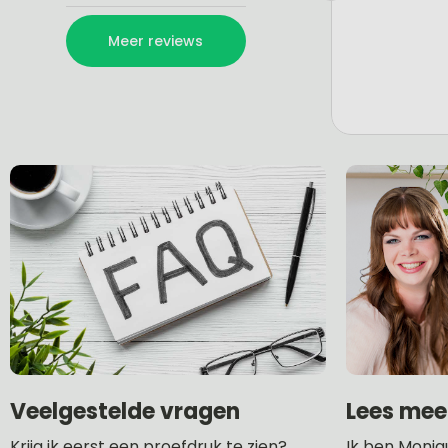
Lees mee
Veelgestelde vragen
Ik ben Moniq
Krijg ik eerst een proefdruk te zien?