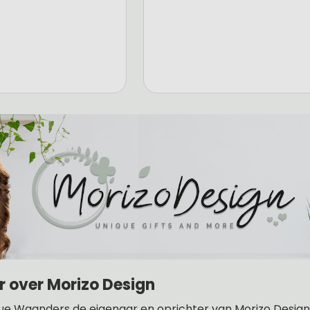
r over Morizo Design
ue Waanders de eigenaar en oprichter van Morizo Design .