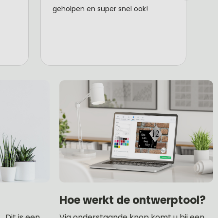
Hoe werkt de ontwerptool?
 Dit is een
Via onderstaande knop komt u bij een