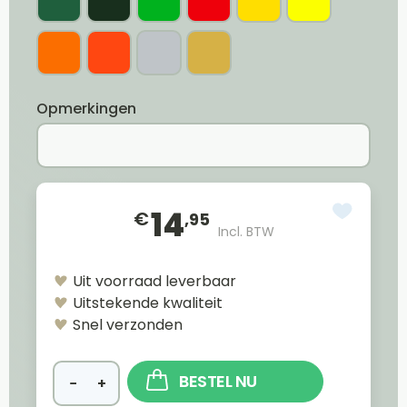
Opmerkingen
14
€
,95
Incl. BTW
Uit voorraad leverbaar
Uitstekende kwaliteit
Snel verzonden
BESTEL NU
−
+