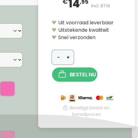
14
€
,95
Incl. BTW
Uit voorraad leverbaar
Uitstekende kwaliteit
Snel verzonden
−
+
BESTEL NU
Beveiligd bestel en
betaalproces