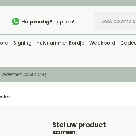
Hulp nodig?
app ons!
bord
Signing
Huisnummer Bordje
Waakbord
Cadea
s verzenden boven €50,-
eaters
Stel uw product
samen: