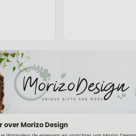
r over Morizo Design
ue Waanders de eigenaar en oprichter van Morizo Design .