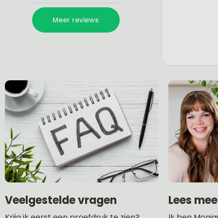
Lees mee
Veelgestelde vragen
Ik ben Moniq
Krijg ik eerst een proefdruk te zien?