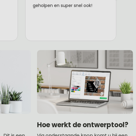
Hoe werkt de ontwerptool?
 Dit is een
Via onderstaande knop komt u bij een