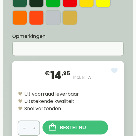
Opmerkingen
14
€
,95
Incl. BTW
Uit voorraad leverbaar
Uitstekende kwaliteit
Snel verzonden
BESTEL NU
−
+