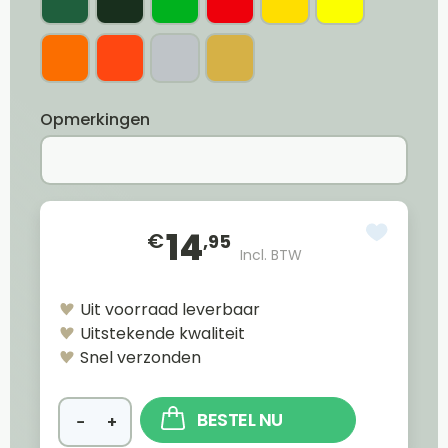
Opmerkingen
14
€
,95
Incl. BTW
Uit voorraad leverbaar
Uitstekende kwaliteit
Snel verzonden
BESTEL NU
−
+