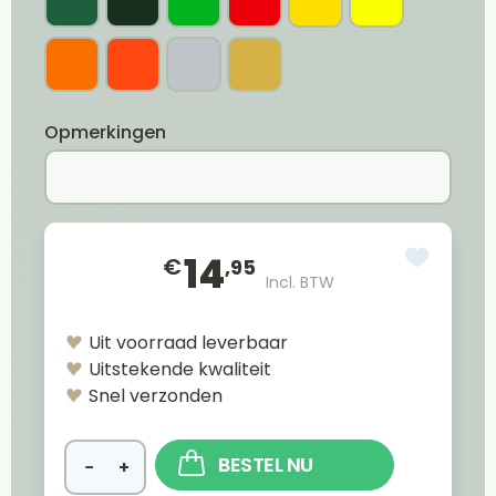
Opmerkingen
14
€
,95
Incl. BTW
Uit voorraad leverbaar
Uitstekende kwaliteit
Snel verzonden
BESTEL NU
−
+