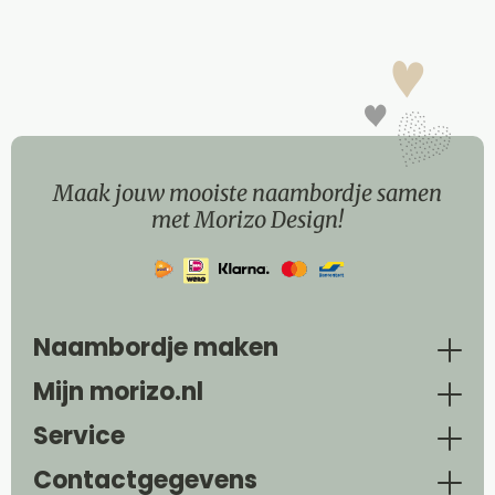
Maak jouw mooiste naambordje samen
met Morizo Design!
Naambordje maken
Mijn morizo.nl
Service
Contactgegevens