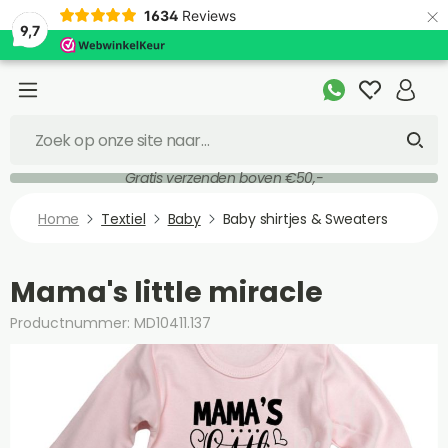
×
1634
Reviews
9,7
Gratis verzenden boven €50,-
Home
Textiel
Baby
Baby shirtjes & Sweaters
Mama's little miracle
Productnummer: MD10411.137