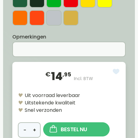
Opmerkingen
14
€
,95
Incl. BTW
Uit voorraad leverbaar
Uitstekende kwaliteit
Snel verzonden
BESTEL NU
−
+