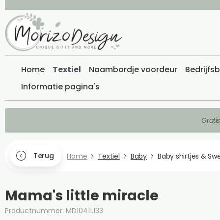
Home
Textiel
Naambordje voordeur
Bedrijfs
Informatie pagina's
Grati
Terug
Home
Textiel
Baby
Baby shirtjes & Sw
Mama's little miracle
Productnummer: MD10411.133