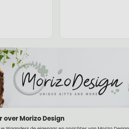
r over Morizo Design
ue Waanders de eigenaar en oprichter van Morizo Design .