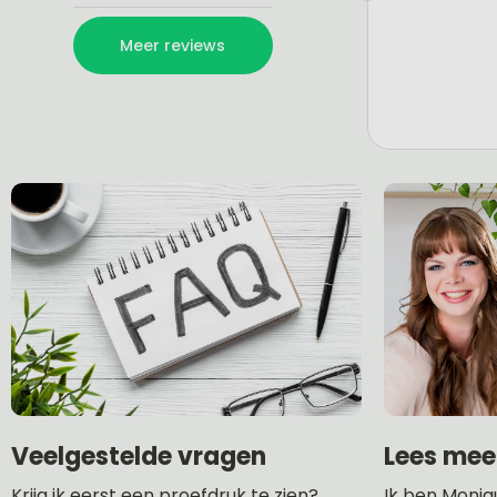
Lees mee
Veelgestelde vragen
Ik ben Moniq
Krijg ik eerst een proefdruk te zien?