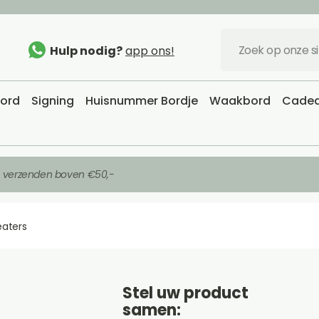
Hulp nodig?
app ons!
bord
Signing
Huisnummer Bordje
Waakbord
Cadea
s verzenden boven €50,-
eaters
Stel uw product
samen: