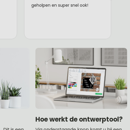
Hoe werkt de ontwerptool?
 Dit is een
Via onderstaande knop komt u bij een