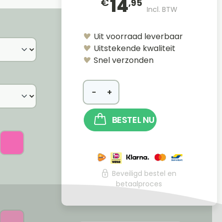
14
€
,95
Incl. BTW
Uit voorraad leverbaar
Uitstekende kwaliteit
Snel verzonden
−
+
BESTEL NU
Beveiligd bestel en
betaalproces