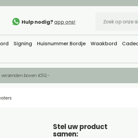
Hulp nodig?
app ons!
bord
Signing
Huisnummer Bordje
Waakbord
Cadea
s verzenden boven €50,-
eaters
Stel uw product
samen: