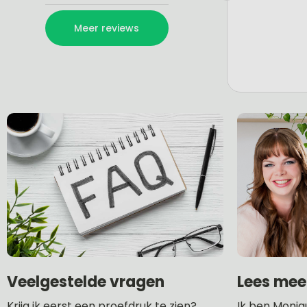
Lees mee
Veelgestelde vragen
Ik ben Moniq
Krijg ik eerst een proefdruk te zien?