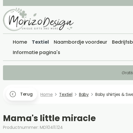
Home
Textiel
Naambordje voordeur
Bedrijfs
Informatie pagina's
Grati
Terug
Home
Textiel
Baby
Baby shirtjes & Sw
Mama's little miracle
Productnummer: MD10411.124