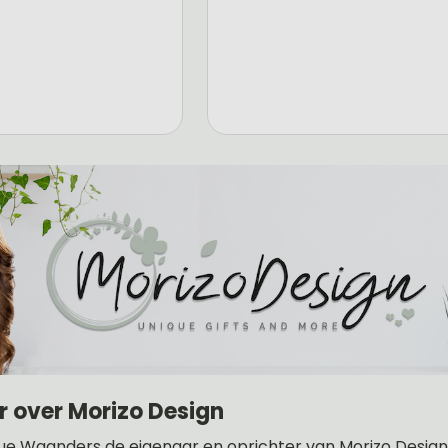
r over Morizo Design
ue Waanders de eigenaar en oprichter van Morizo Design .