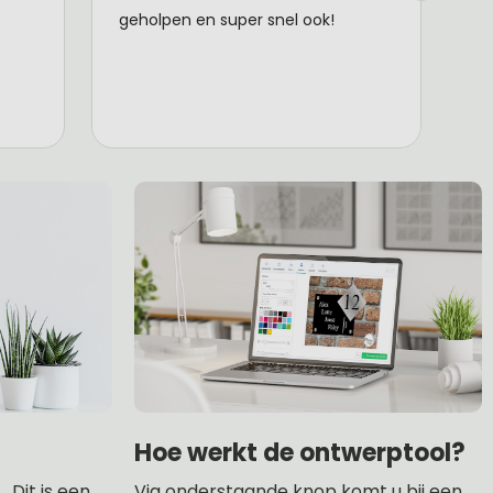
Hoe werkt de ontwerptool?
 Dit is een
Via onderstaande knop komt u bij een