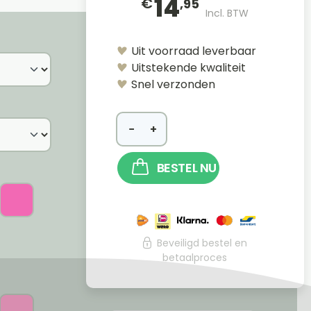
14
€
,95
Incl. BTW
Uit voorraad leverbaar
Uitstekende kwaliteit
Snel verzonden
−
+
BESTEL NU
Beveiligd bestel en
betaalproces