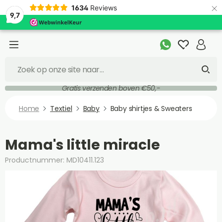
×
1634
Reviews
9,7
Gratis verzenden boven €50,-
Home
Textiel
Baby
Baby shirtjes & Sweaters
Mama's little miracle
Productnummer: MD10411.123