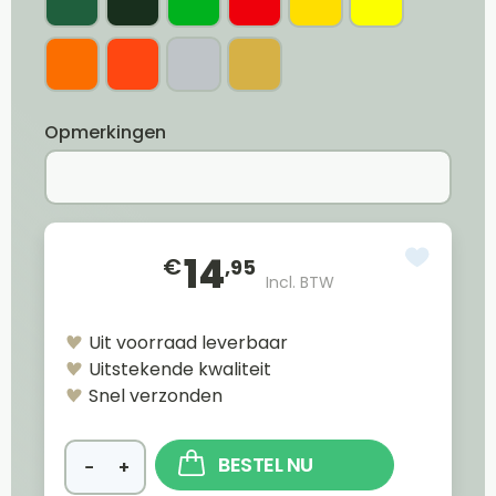
Opmerkingen
14
€
,95
Incl. BTW
Uit voorraad leverbaar
Uitstekende kwaliteit
Snel verzonden
BESTEL NU
−
+