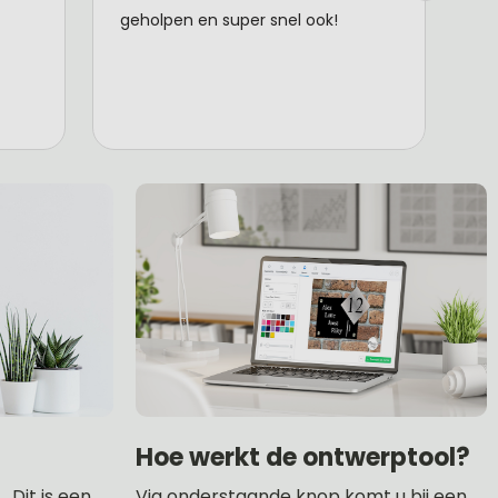
Hoe werkt de ontwerptool?
 Dit is een
Via onderstaande knop komt u bij een