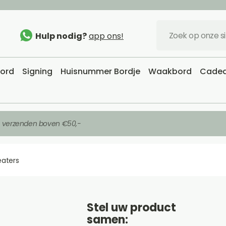
Hulp nodig?
app ons!
bord
Signing
Huisnummer Bordje
Waakbord
Cadea
s verzenden boven €50,-
eaters
Stel uw product
samen: