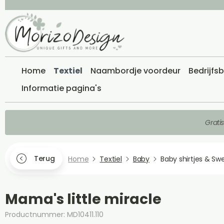
Home
Textiel
Naambordje voordeur
Bedrijfs
Informatie pagina's
Grati
Terug
Home
Textiel
Baby
Baby shirtjes & Sw
Mama's little miracle
Productnummer: MD10411.110