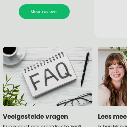
Lees mee
Veelgestelde vragen
Ik ben Moniq
Krijg ik eerst een proefdruk te zien?