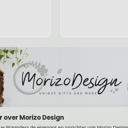
r over Morizo Design
ue Waanders de eigenaar en oprichter van Morizo Design .