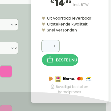
14
€
,95
Incl. BTW
Uit voorraad leverbaar
Uitstekende kwaliteit
Snel verzonden
−
+
BESTEL NU
Beveiligd bestel en
betaalproces