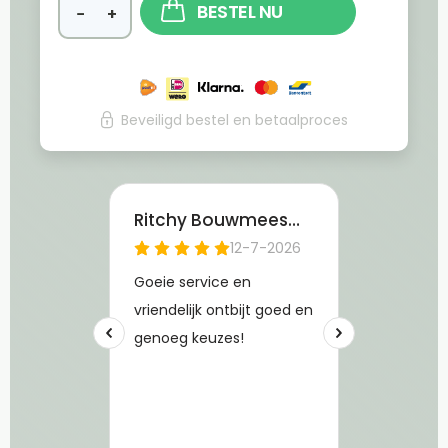
BESTEL NU
−
+
Beveiligd bestel en betaalproces