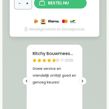
BESTEL NU
−
+
Beveiligd bestel en betaalproces