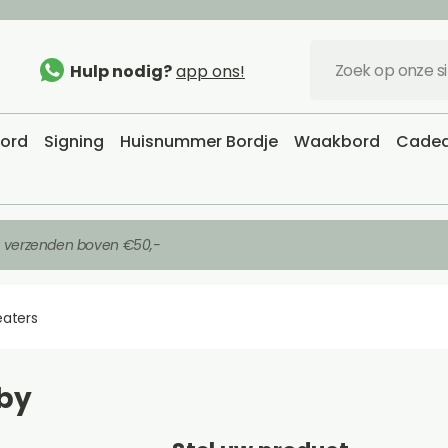
Hulp nodig?
app ons!
bord
Signing
Huisnummer Bordje
Waakbord
Cadea
s verzenden boven €50,-
eaters
 by