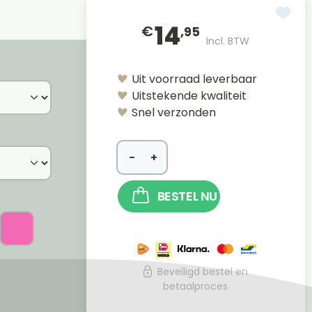
14
€
,95
Incl. BTW
Uit voorraad leverbaar
Uitstekende kwaliteit
Snel verzonden
−
+
BESTEL NU
Beveiligd bestel en
betaalproces