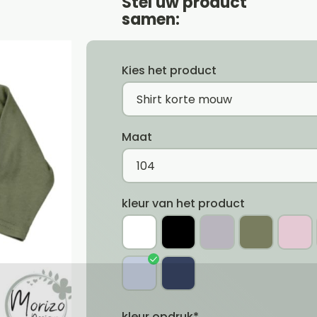
Stel uw product
samen:
Kies het product
Maat
kleur van het product
kleur opdruk*