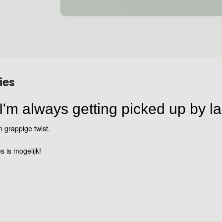
ies
 I'm always getting picked up by l
n grappige twist.
s is mogelijk!