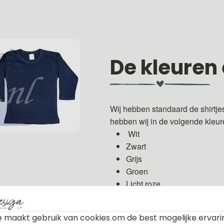
De kleuren
Wij hebben standaard de shirtje
hebben wij in de volgende kleu
Wit
Zwart
Grijs
Groen
Licht roze
Fuchsia roze
Licht blauw
 maakt gebruik van cookies om de best mogelijke ervari
Donker blauw