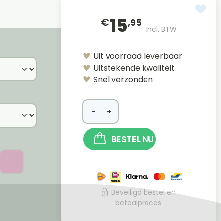
15
€
,95
Incl. BTW
Uit voorraad leverbaar
Uitstekende kwaliteit
Snel verzonden
−
+
BESTEL NU
Beveiligd bestel en
betaalproces