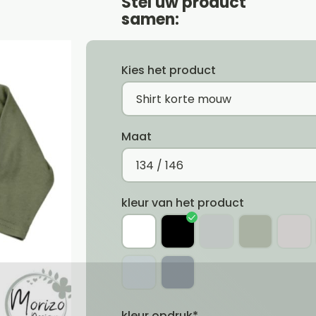
Stel uw product
samen:
Kies het product
Maat
kleur van het product
kleur opdruk*