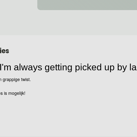
ies
 I'm always getting picked up by l
n grappige twist.
s is mogelijk!