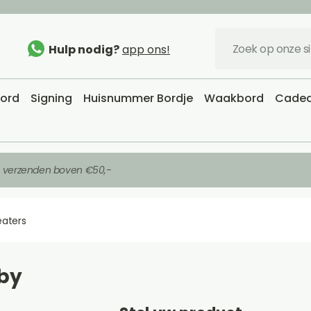
Hulp nodig?
app ons!
bord
Signing
Huisnummer Bordje
Waakbord
Cadea
s verzenden boven €50,-
eaters
 by