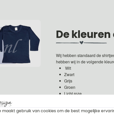
De kleuren
Wij hebben standaard de shirtje
hebben wij in de volgende kleu
Wit
Zwart
Grijs
Groen
Licht roze
Fuchsia roze
Licht blauw
 maakt gebruik van cookies om de best mogelijke ervari
Donker blauw