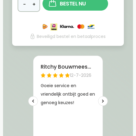
BESTEL NU
−
+
Beveiligd bestel en betaalproces