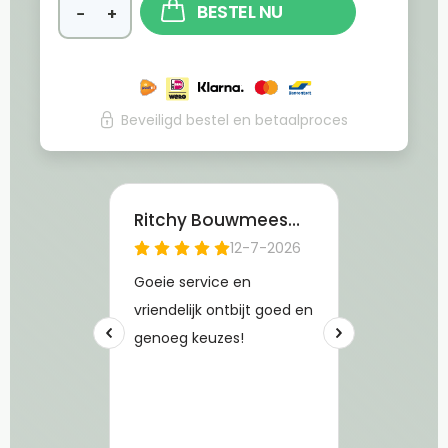
BESTEL NU
−
+
Beveiligd bestel en betaalproces