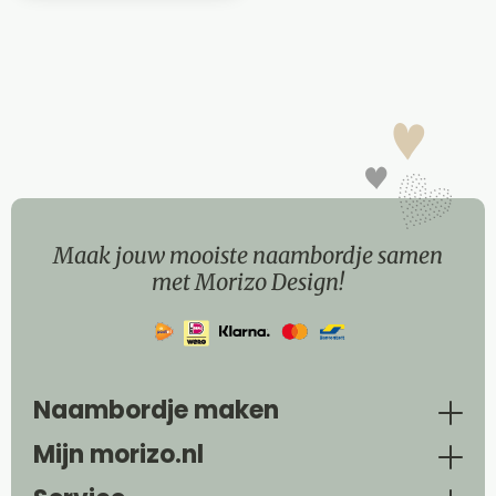
Maak jouw mooiste naambordje samen
met Morizo Design!
Naambordje maken
Mijn morizo.nl