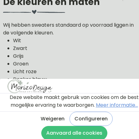
De kleuren en maten
Wij hebben sweaters standaard op voorraad liggen in
de volgende kleuren.
Wit
Zwart
Grijs
Groen
Licht roze
Donker blauw
De sweaters kunnen wij in de volgende maten uit
Deze website maakt gebruik van cookies om de best
voorraad leveren: 56, 62, 68, 74, 80, 86, 92, 98 en 104.
mogelijke ervaring te waarborgen.
Meer informatie...
De sweaters zijn van 100% katoen gemaakt.
Weigeren
Configureren
Aanvaard alle cookies