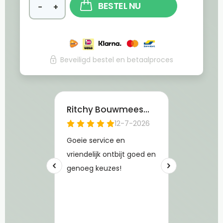
BESTEL NU
−
+
Beveiligd bestel en betaalproces