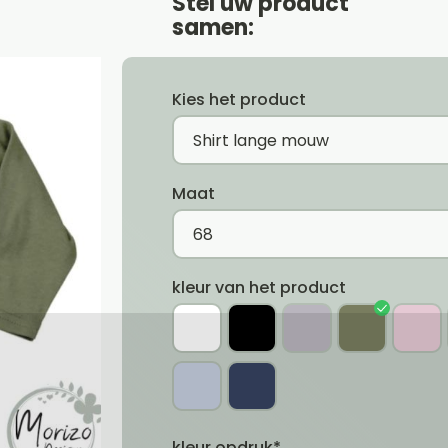
Stel uw product
samen:
Kies het product
Maat
kleur van het product
kleur opdruk*