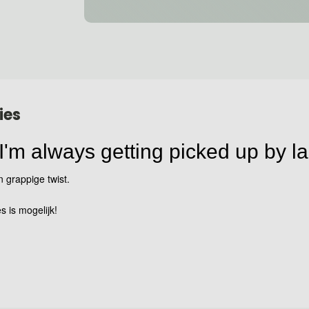
ies
 I'm always getting picked up by l
n grappige twist.
s is mogelijk!