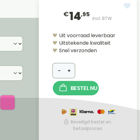
14
€
,95
Incl. BTW
Uit voorraad leverbaar
Uitstekende kwaliteit
Snel verzonden
−
+
BESTEL NU
Beveiligd bestel en
betaalproces