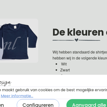
De kleuren
Wij hebben standaard de shirtje
hebben wij in de volgende kleu
Wit
Zwart
Grijs
Groen
Licht roze
 maakt gebruik van cookies om de best mogelijke ervari
Fuchsia roze
.
Meer informatie...
Licht blauw
en
Configureren
Aanvaard alle
Donker blauw