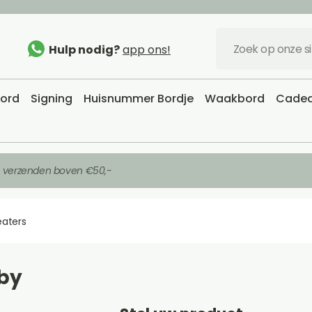
Hulp nodig?
app ons!
bord
Signing
Huisnummer Bordje
Waakbord
Cadea
s verzenden boven €50,-
eaters
 by