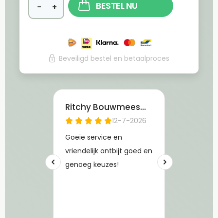
BESTEL NU
−
+
Beveiligd bestel en betaalproces