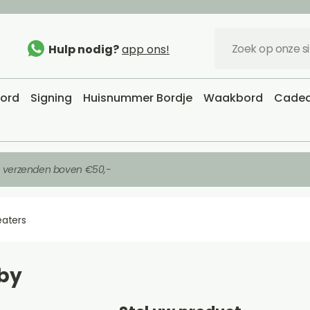
Hulp nodig?
app ons!
bord
Signing
Huisnummer Bordje
Waakbord
Cadea
s verzenden boven €50,-
eaters
 by