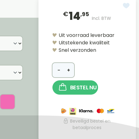
14
€
,95
Incl. BTW
Uit voorraad leverbaar
Uitstekende kwaliteit
Snel verzonden
−
+
BESTEL NU
Beveiligd bestel en
betaalproces