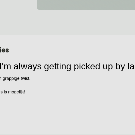
ies
 I'm always getting picked up by l
n grappige twist.
s is mogelijk!