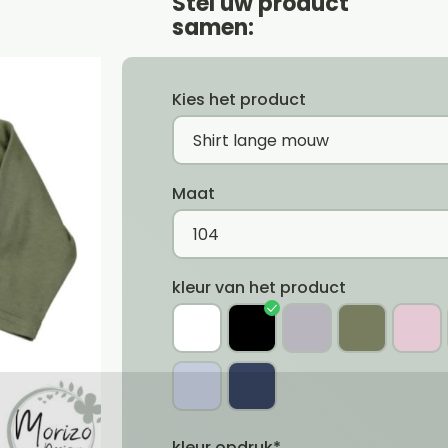
Stel uw product
samen:
Kies het product
Maat
kleur van het product
kleur opdruk*