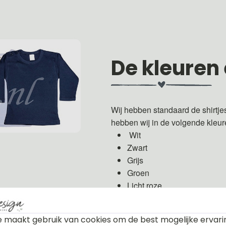
De kleuren
Wij hebben standaard de shirtje
hebben wij in de volgende kleu
Wit
Zwart
Grijs
Groen
Licht roze
Fuchsia roze
Licht blauw
 maakt gebruik van cookies om de best mogelijke ervari
Donker blauw