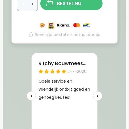
BESTEL NU
−
+
Beveiligd bestel en betaalproces