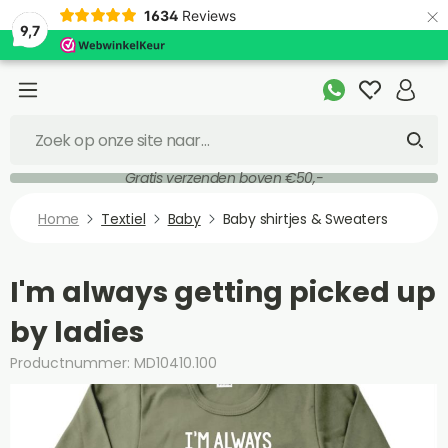
×
1634
Reviews
9,7
Gratis verzenden boven €50,-
Home
Textiel
Baby
Baby shirtjes & Sweaters
I'm always getting picked up
by ladies
Productnummer: MD10410.100