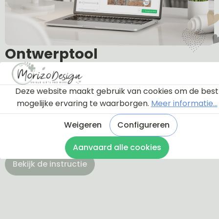
Ontwerptool
Via onderstaande knop komt u bij een instructie en
Deze website maakt gebruik van cookies om de best
een tutorial die u een rondleiding geeft door de
mogelijke ervaring te waarborgen.
Meer informatie...
ontwerptool. Hierdoor weet u precies hoe u zelf uw
Weigeren
Configureren
naambordje helemaal kunt aanpassen en naar uw
eigen smaak kunt ontwerpen.
Aanvaard alle cookies
Bekijk de instructie