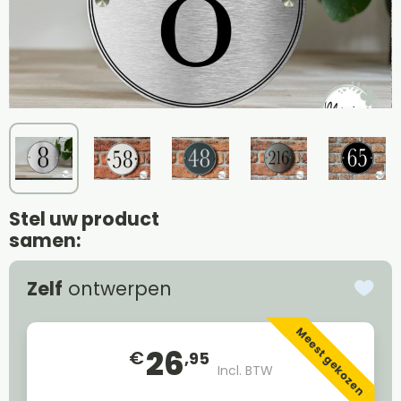
Stel uw product
samen:
Zelf
ontwerpen
Meest gekozen
26
€
,95
Incl. BTW