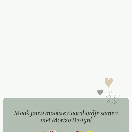
Maak jouw mooiste naambordje samen
met Morizo Design!