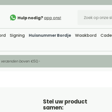
Hulp nodig?
app ons!
ord
Signing
Huisnummer Bordje
Waakbord
Cadea
s verzenden boven €50,-
Stel uw product
samen: