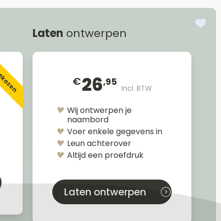
Laten
ontwerpen
gekozen
26
€
,95
Incl. BTW
Wij ontwerpen je
naambord
Voer enkele gegevens in
Leun achterover
Altijd een proefdruk
Laten ontwerpen