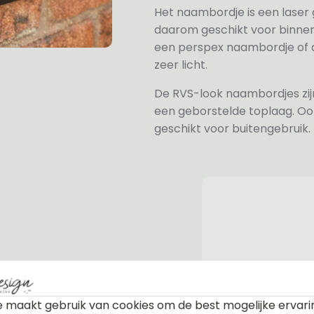
Het naambordje is een laser
daarom geschikt voor binne
een perspex naambordje of ac
zeer licht.
De RVS-look naambordjes zi
een geborstelde toplaag. Oo
geschikt voor buitengebruik.
n bevestiging. Standaard worden
te afdekdopjes zodat u zelf kunt
 maakt gebruik van cookies om de best mogelijke ervari