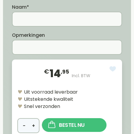
Naam*
Opmerkingen
14
€
,95
Incl. BTW
Uit voorraad leverbaar
Uitstekende kwaliteit
Snel verzonden
BESTEL NU
−
+