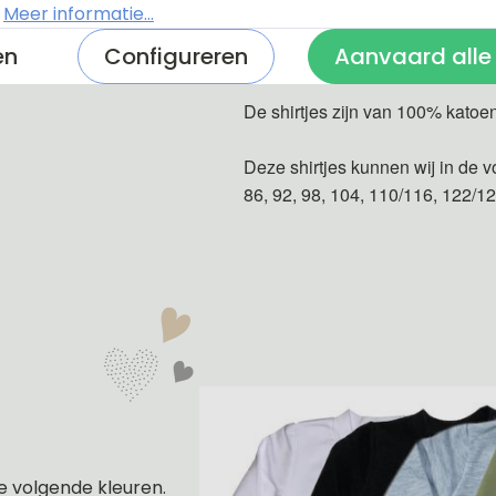
Licht blauw
.
Meer informatie...
Donker blauw
en
Configureren
Aanvaard alle
De shirtjes zijn van 100% katoe
Deze shirtjes kunnen wij in de v
86, 92, 98, 104, 110/116, 122/1
e volgende kleuren.