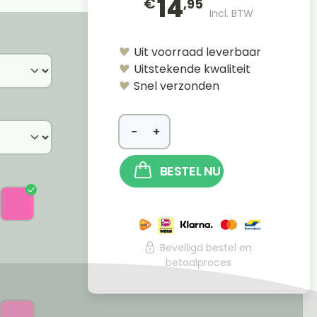
14
€
,95
Incl. BTW
Uit voorraad leverbaar
Uitstekende kwaliteit
Snel verzonden
−
+
BESTEL NU
Beveiligd bestel en
betaalproces