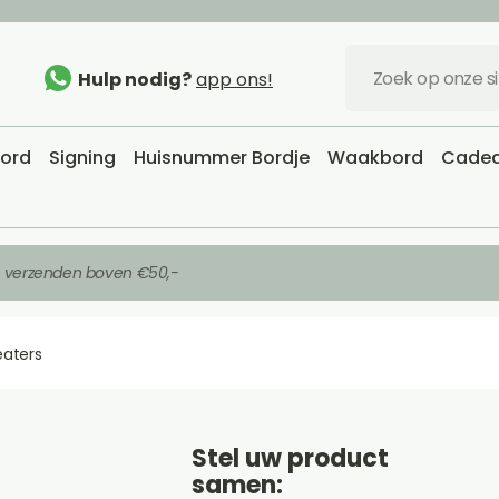
Hulp nodig?
app ons!
bord
Signing
Huisnummer Bordje
Waakbord
Cadea
s verzenden boven €50,-
eaters
Stel uw product
samen: