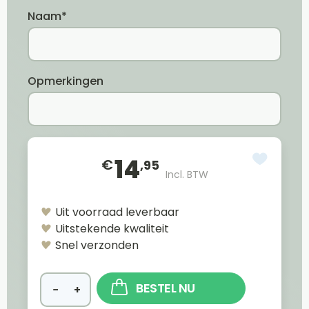
Naam*
Opmerkingen
14
€
,95
Incl. BTW
Uit voorraad leverbaar
Uitstekende kwaliteit
Snel verzonden
BESTEL NU
−
+