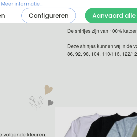
Licht blauw
.
Meer informatie...
Donker blauw
en
Configureren
Aanvaard alle
De shirtjes zijn van 100% katoe
Deze shirtjes kunnen wij in de v
86, 92, 98, 104, 110/116, 122/1
e volgende kleuren.