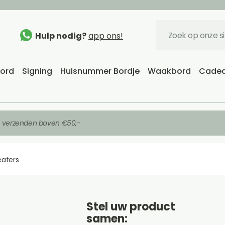
Hulp nodig?
app ons!
bord
Signing
Huisnummer Bordje
Waakbord
Cadea
s verzenden boven €50,-
eaters
Stel uw product
samen: