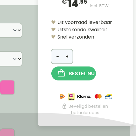
14
€
,95
Incl. BTW
Uit voorraad leverbaar
Uitstekende kwaliteit
Snel verzonden
−
+
BESTEL NU
Beveiligd bestel en
betaalproces